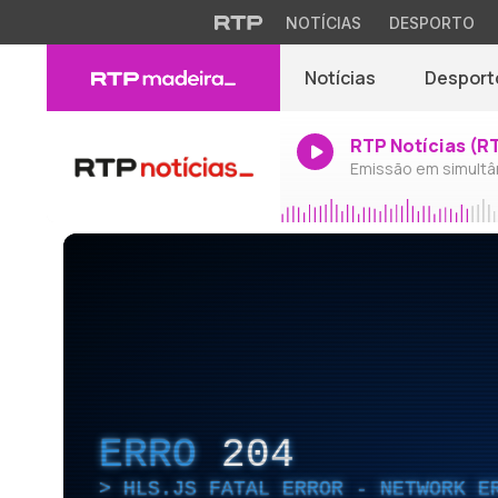
NOTÍCIAS
DESPORTO
Notícias
Desport
RTP Notícias (R
Emissão em simultâ
ERRO
204
HLS.JS FATAL ERROR - NETWORK E