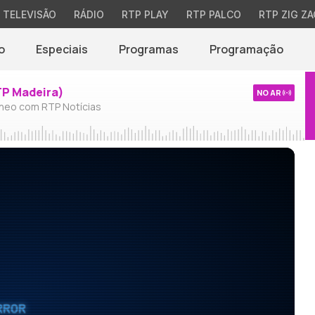
TELEVISÃO
RÁDIO
RTP PLAY
RTP PALCO
RTP ZIG ZA
o
Especiais
Programas
Programação
TP Madeira)
NO AR
neo com RTP Notícias
RROR