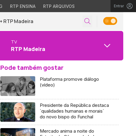
G
RTP ENSINA
RTP ARQUIVOS
Entrar
+ RTP Madeira
TV
RTP Madeira
Pode também gostar
Plataforma promove diálogo
(vídeo)
Presidente da República destaca
`qualidades humanas e morais`
do novo bispo do Funchal
Mercado anima a noite do