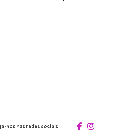
Aceder ao Fac
Aceder ao I
ga-nos nas redes sociais