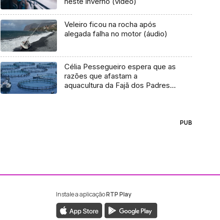
neste inverno (vídeo)
Veleiro ficou na rocha após
alegada falha no motor (áudio)
Célia Pessegueiro espera que as
razões que afastam a
aquacultura da Fajã dos Padres
sejam aplicadas na Ponta do Sol
PUB
Instale a aplicação
RTP Play
ebook da RTP Madeira
nstagram da RTP Madeira