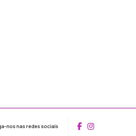
Aceder ao Fac
Aceder ao I
ga-nos nas redes sociais