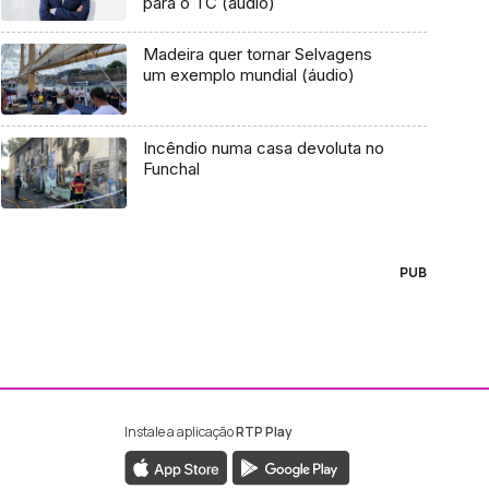
para o TC (áudio)
Madeira quer tornar Selvagens
um exemplo mundial (áudio)
Incêndio numa casa devoluta no
Funchal
PUB
Instale a aplicação
RTP Play
ebook da RTP Madeira
nstagram da RTP Madeira