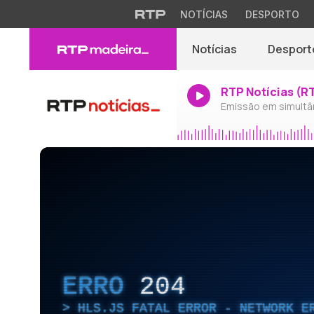
NOTÍCIAS
DESPORTO
Notícias
Desport
RTP Notícias (R
Emissão em simultâ
ERRO
204
HLS.JS FATAL ERROR - NETWORK E