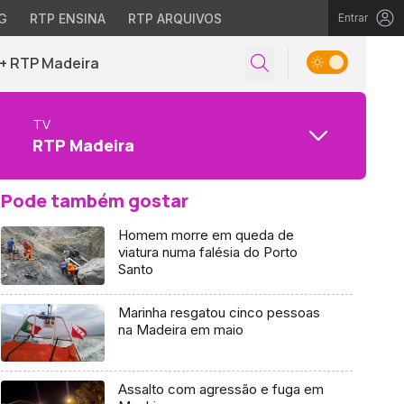
G
RTP ENSINA
RTP ARQUIVOS
Entrar
+ RTP Madeira
TV
RTP Madeira
Pode também gostar
Homem morre em queda de
viatura numa falésia do Porto
Santo
Marinha resgatou cinco pessoas
na Madeira em maio
Assalto com agressão e fuga em