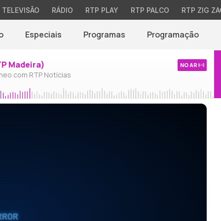
TELEVISÃO
RÁDIO
RTP PLAY
RTP PALCO
RTP ZIG ZA
o
Especiais
Programas
Programação
TP Madeira)
NO AR
neo com RTP Notícias
RROR