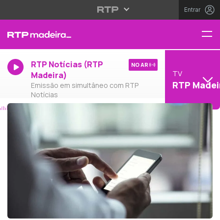
Entrar
RTP Notícias (RTP
NO AR
TV
Madeira)
RTP Madei
Emissão em simultâneo com RTP
Notícias