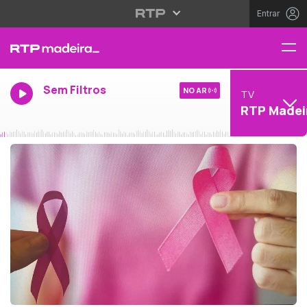
Entrar
Sem Filtros
NO AR
TV
RTP Madei