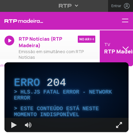
Entrar
RTP Notícias (RTP
NO AR
TV
Madeira)
RTP Madei
Emissão em simultâneo com RTP
Notícias
ERRO
204
HLS.JS FATAL ERROR - NETWORK
ERROR
ESTE CONTEÚDO ESTÁ NESTE
MOMENTO INDISPONÍVEL