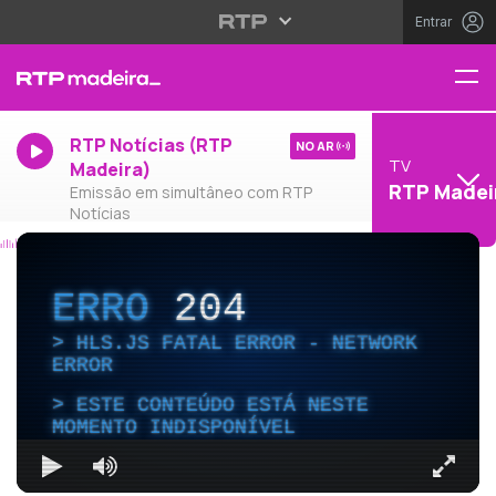
Entrar
RTP Notícias (RTP
NO AR
TV
Madeira)
RTP Madei
Emissão em simultâneo com RTP
Notícias
ERRO
204
HLS.JS FATAL ERROR - NETWORK
ERROR
ESTE CONTEÚDO ESTÁ NESTE
MOMENTO INDISPONÍVEL