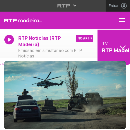
Entrar
RTP Notícias (RTP
NO AR
TV
Madeira)
RTP Madei
Emissão em simultâneo com RTP
Notícias