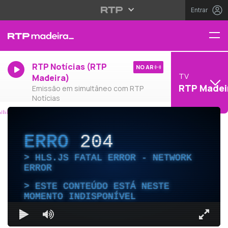
Entrar
RTP Notícias (RTP
NO AR
TV
Madeira)
RTP Madei
Emissão em simultâneo com RTP
Notícias
ERRO
204
HLS.JS FATAL ERROR - NETWORK
ERROR
ESTE CONTEÚDO ESTÁ NESTE
MOMENTO INDISPONÍVEL