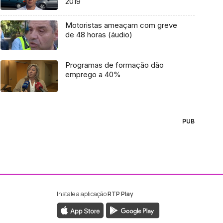
2019
Motoristas ameaçam com greve
de 48 horas (áudio)
Programas de formação dão
emprego a 40%
PUB
Instale a aplicação
RTP Play
ebook da RTP Madeira
nstagram da RTP Madeira