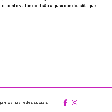
nto local e vistos gold são alguns dos dossiês que
Aceder ao Fac
Aceder ao I
ga-nos nas redes sociais