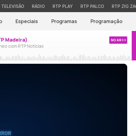
TELEVISÃO
RÁDIO
RTP PLAY
RTP PALCO
RTP ZIG ZA
o
Especiais
Programas
Programação
TP Madeira)
NO AR
neo com RTP Notícias
RROR