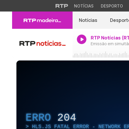
NOTÍCIAS
DESPORTO
Notícias
Desport
RTP Notícias (R
Emissão em simultâ
ERRO
204
HLS.JS FATAL ERROR - NETWORK E