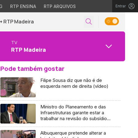
G
RTP ENSINA
RTP ARQUIVOS
Entrar
+ RTP Madeira
TV
RTP Madeira
Pode também gostar
Filipe Sousa diz que não é de
esquerda nem de direita (vídeo)
Ministro do Planeamento e das
Infraestruturas garante estar a
trabalhar na revisão do subsídio
de mobilidade
Albuquerque pretende alterar a