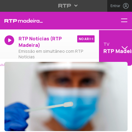
Entrar
RTP Notícias (RTP
NO AR
TV
Madeira)
RTP Madei
Emissão em simultâneo com RTP
Notícias