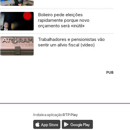
Bolieiro pede eleições
rapidamente porque novo
orçamento será «inútil»
Trabalhadores e pensionistas vão
sentir um alívio fiscal (vídeo)
PUB
Instale a aplicação
RTP Play
ebook da RTP Madeira
nstagram da RTP Madeira