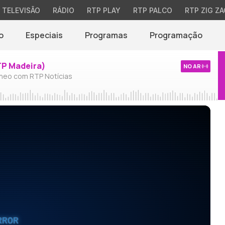
TELEVISÃO
RÁDIO
RTP PLAY
RTP PALCO
RTP ZIG ZA
o
Especiais
Programas
Programação
TP Madeira)
NO AR
neo com RTP Notícias
RROR