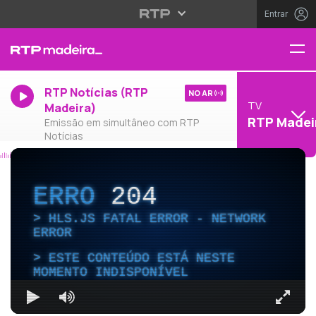
Entrar
RTP Notícias (RTP
NO AR
TV
Madeira)
RTP Madei
Emissão em simultâneo com RTP
Notícias
ERRO
204
HLS.JS FATAL ERROR - NETWORK
ERROR
ESTE CONTEÚDO ESTÁ NESTE
MOMENTO INDISPONÍVEL