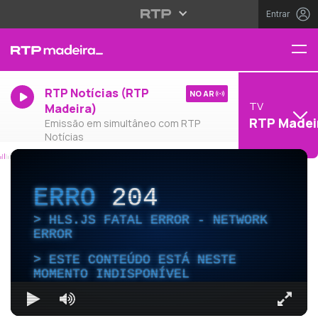
Entrar
RTP Notícias (RTP
NO AR
TV
Madeira)
RTP Madei
Emissão em simultâneo com RTP
Notícias
ERRO
204
HLS.JS FATAL ERROR - NETWORK
ERROR
ESTE CONTEÚDO ESTÁ NESTE
MOMENTO INDISPONÍVEL