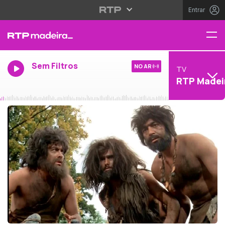
Entrar
Sem Filtros
NO AR
TV
RTP Madei