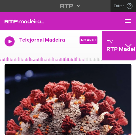
Entrar
Telejornal Madeira
NO AR
TV
RTP Madei