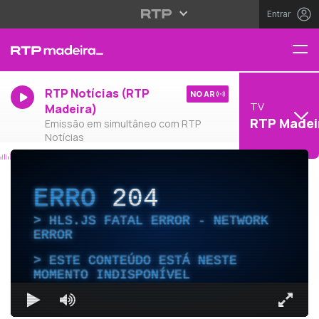
Entrar
RTP Notícias (RTP
NO AR
TV
Madeira)
RTP Madei
Emissão em simultâneo com RTP
Notícias
ERRO
204
HLS.JS FATAL ERROR - NETWORK
ERROR
ESTE CONTEÚDO ESTÁ NESTE
MOMENTO INDISPONÍVEL