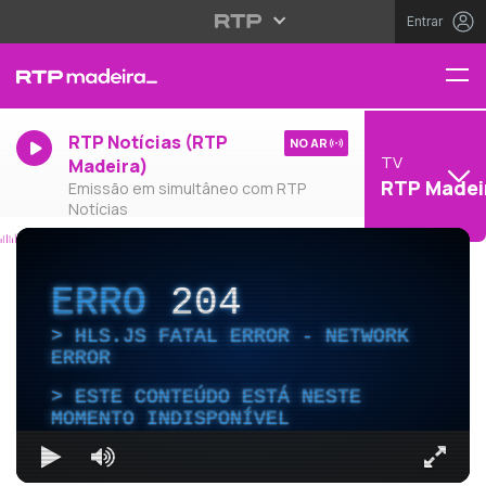
Entrar
RTP Notícias (RTP
NO AR
TV
Madeira)
RTP Madei
Emissão em simultâneo com RTP
Notícias
ERRO
204
HLS.JS FATAL ERROR - NETWORK
ERROR
ESTE CONTEÚDO ESTÁ NESTE
MOMENTO INDISPONÍVEL