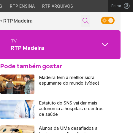
G
RTP ENSINA
RTP ARQUIVOS
Entrar
+ RTP Madeira
TV
RTP Madeira
Pode também gostar
Madeira tem a melhor sidra
espumante do mundo (vídeo)
Estatuto do SNS vai dar mais
autonomia a hospitais e centros
de saúde
Alunos da UMa desafiados a