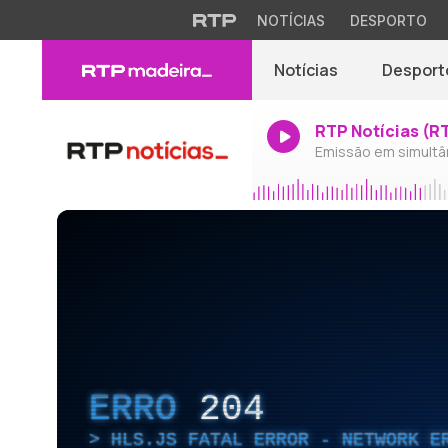
NOTÍCIAS
DESPORTO
Notícias
Desport
RTP Notícias (R
Emissão em simultâ
ERRO
204
HLS.JS FATAL ERROR - NETWORK E