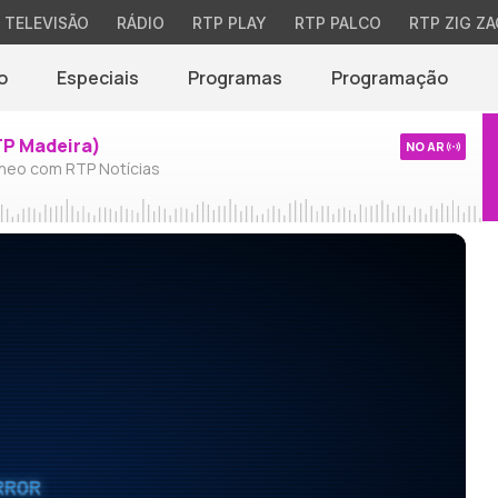
TELEVISÃO
RÁDIO
RTP PLAY
RTP PALCO
RTP ZIG ZA
o
Especiais
Programas
Programação
TP Madeira)
NO AR
neo com RTP Notícias
RROR