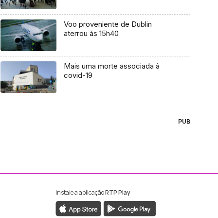
Voo proveniente de Dublin
aterrou às 15h40
Mais uma morte associada à
covid-19
PUB
Instale a aplicação
RTP Play
ebook da RTP Madeira
nstagram da RTP Madeira