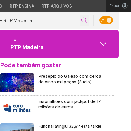
G
RTP ENSINA
RTP ARQUIVOS
Entrar
+ RTP Madeira
TV
RTP Madeira
Pode também gostar
Presépio do Galeão com cerca
de cinco mil peças (áudio)
Euromilhões com jackpot de 17
milhões de euros
Funchal atingiu 32,9º esta tarde