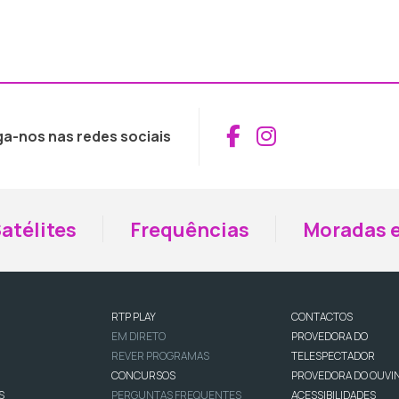
Aceder ao Fac
Aceder ao I
ga-nos nas redes sociais
atélites
Frequências
Moradas e
RTP PLAY
CONTACTOS
EM DIRETO
PROVEDORA DO
REVER PROGRAMAS
TELESPECTADOR
CONCURSOS
PROVEDORA DO OUVI
S
PERGUNTAS FREQUENTES
ACESSIBILIDADES