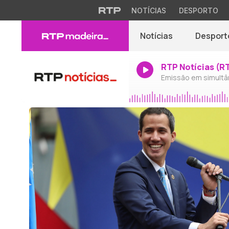
NOTÍCIAS
DESPORTO
Notícias
Desport
RTP Notícias (R
Emissão em simultâ