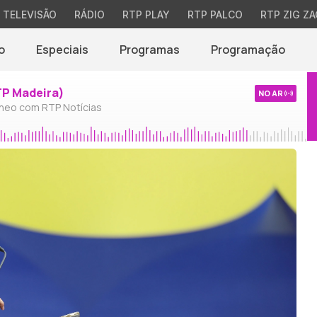
TELEVISÃO
RÁDIO
RTP PLAY
RTP PALCO
RTP ZIG ZA
o
Especiais
Programas
Programação
TP Madeira)
NO AR
neo com RTP Notícias