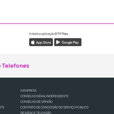
Instale a aplicação
RTP Play
ebook da RTP Madeira
nstagram da RTP Madeira
 Telefones
A EMPRESA
CONSELHO GERAL INDEPENDENTE
CONSELHO DE OPINIÃO
NTE
CONTRATO DE CONCESSÃO DO SERVIÇO PÚBLICO
DE RÁDIO E TELEVISÃO