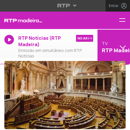
Entrar
RTP Notícias (RTP
NO AR
TV
Madeira)
RTP Madei
Emissão em simultâneo com RTP
Notícias