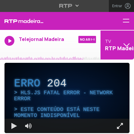
Entrar
Telejornal Madeira
NO AR
TV
RTP Madei
ERRO
204
HLS.JS FATAL ERROR - NETWORK
ERROR
ESTE CONTEÚDO ESTÁ NESTE
MOMENTO INDISPONÍVEL