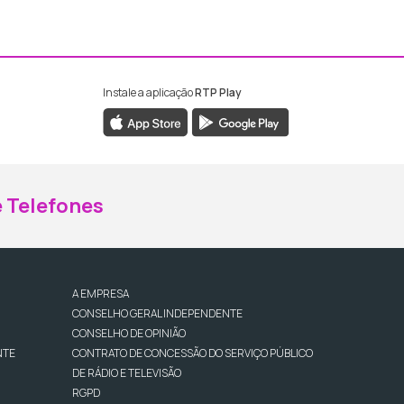
Instale a aplicação
RTP Play
ebook da RTP Madeira
nstagram da RTP Madeira
 Telefones
A EMPRESA
CONSELHO GERAL INDEPENDENTE
CONSELHO DE OPINIÃO
NTE
CONTRATO DE CONCESSÃO DO SERVIÇO PÚBLICO
DE RÁDIO E TELEVISÃO
RGPD