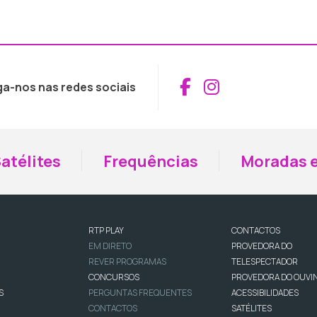
Aceder ao Fac
Aceder ao I
ga-nos nas redes sociais
atélites
Frequências
Moradas e
RTP PLAY
CONTACTOS
EM DIRETO
PROVEDORA DO
REVER PROGRAMAS
TELESPECTADOR
CONCURSOS
PROVEDORA DO OUVI
S
PERGUNTAS FREQUENTES
ACESSIBILIDADES
CONTACTOS
SATÉLITES