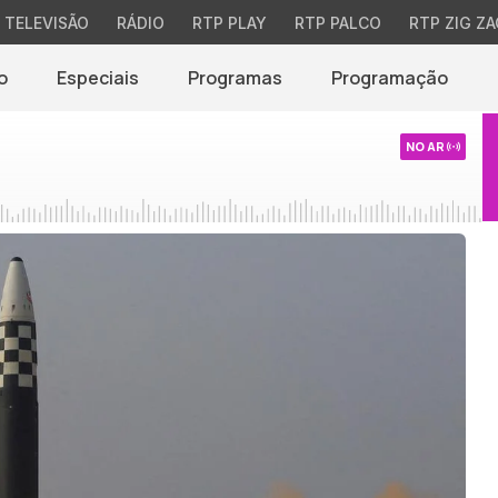
TELEVISÃO
RÁDIO
RTP PLAY
RTP PALCO
RTP ZIG ZA
o
Especiais
Programas
Programação
NO AR