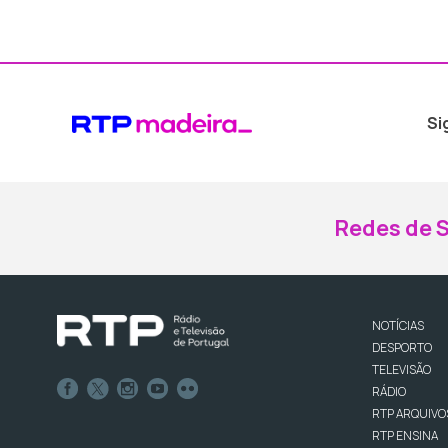
Si
Redes de S
NOTÍCIAS
DESPORTO
TELEVISÃO
RÁDIO
RTP ARQUIVO
RTP ENSINA