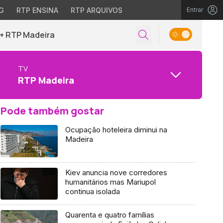
G
RTP ENSINA
RTP ARQUIVOS
Entrar
+ RTP Madeira
TV
RTP Madeira
Pode também gostar
Ocupação hoteleira diminui na
Madeira
Kiev anuncia nove corredores
humanitários mas Mariupol
continua isolada
Quarenta e quatro famílias