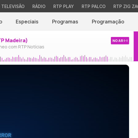
TELEVISÃO
RÁDIO
RTP PLAY
RTP PALCO
RTP ZIG ZA
o
Especiais
Programas
Programação
TP Madeira)
NO AR
neo com RTP Notícias
RROR