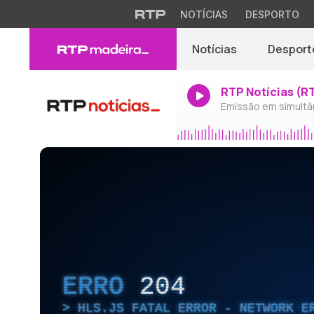
NOTÍCIAS
DESPORTO
Notícias
Desport
RTP Notícias (R
Emissão em simultâ
ERRO
204
HLS.JS FATAL ERROR - NETWORK E