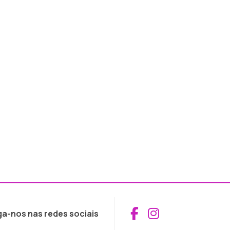
Aceder ao Fac
Aceder ao I
ga-nos nas redes sociais