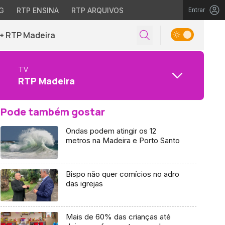
G
RTP ENSINA
RTP ARQUIVOS
Entrar
+ RTP Madeira
TV
RTP Madeira
Pode também gostar
Ondas podem atingir os 12
metros na Madeira e Porto Santo
Bispo não quer comícios no adro
das igrejas
Mais de 60% das crianças até