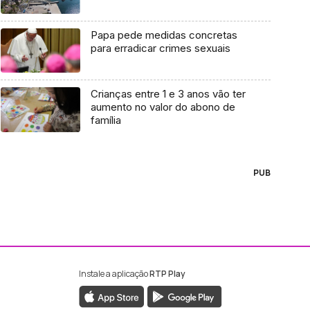
Papa pede medidas concretas
para erradicar crimes sexuais
Crianças entre 1 e 3 anos vão ter
aumento no valor do abono de
família
PUB
Instale a aplicação
RTP Play
ebook da RTP Madeira
nstagram da RTP Madeira