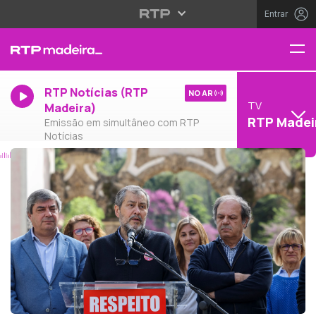
Entrar
RTP Notícias (RTP
NO AR
TV
Madeira)
RTP Madei
Emissão em simultâneo com RTP
Notícias