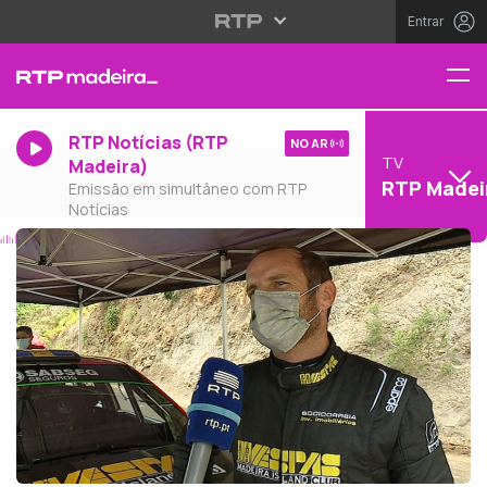
Entrar
RTP Notícias (RTP
NO AR
TV
Madeira)
RTP Madei
Emissão em simultâneo com RTP
Notícias