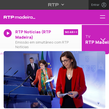
Entrar
RTP Notícias (RTP
NO AR
TV
Madeira)
RTP Madei
Emissão em simultâneo com RTP
Notícias