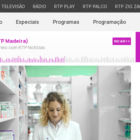
TELEVISÃO
RÁDIO
RTP PLAY
RTP PALCO
RTP ZIG ZA
o
Especiais
Programas
Programação
TP Madeira)
NO AR
neo com RTP Notícias