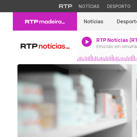
NOTÍCIAS
DESPORTO
Notícias
Desport
RTP Notícias (R
Emissão em simultâ