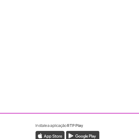
Instale a aplicação
RTP Play
ebook da RTP Madeira
nstagram da RTP Madeira