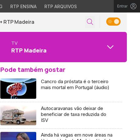
G
RTP ENSINA
RTP ARQUIVOS
Entrar
+ RTP Madeira
TV
RTP Madeira
Pode também gostar
Cancro da próstata é o terceiro
mais mortal em Portugal (áudio)
Autocaravanas vão deixar de
beneficiar de taxa reduzida do
ISV
Ainda há vagas em nove áreas na