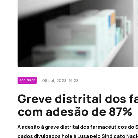
05 set, 2023, 16:23
SOCIEDADE
Greve distrital dos
com adesão de 87%
A adesão à greve distrital dos farmacêuticos do
dados divulgados hoje à Lusa pelo Sindicato Nac