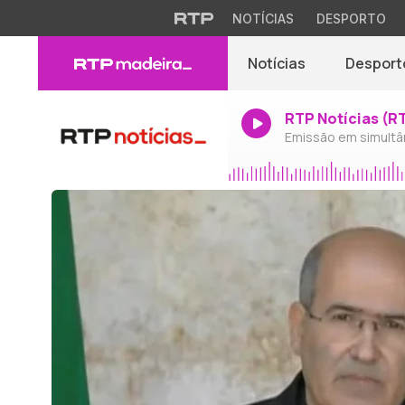
NOTÍCIAS
DESPORTO
Notícias
Desport
RTP Notícias (R
Emissão em simultâ