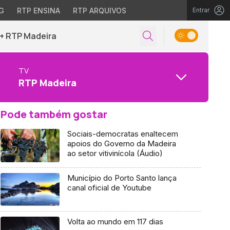
G
RTP ENSINA
RTP ARQUIVOS
Entrar
+ RTP Madeira
TV
RTP Madeira
Pode também gostar
Sociais-democratas enaltecem
apoios do Governo da Madeira
ao setor vitivinícola (Áudio)
Município do Porto Santo lança
canal oficial de Youtube
Volta ao mundo em 117 dias