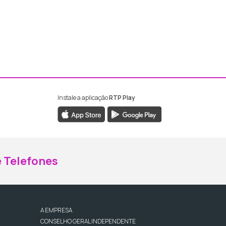
Instale a aplicação
RTP Play
ebook da RTP Madeira
nstagram da RTP Madeira
 Telefones
A EMPRESA
CONSELHO GERAL INDEPENDENTE