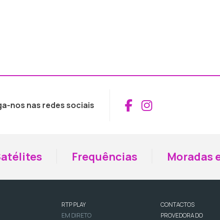
Aceder ao Fac
Aceder ao I
ga-nos nas redes sociais
atélites
Frequências
Moradas e
RTP PLAY
CONTACTOS
EM DIRETO
PROVEDORA DO