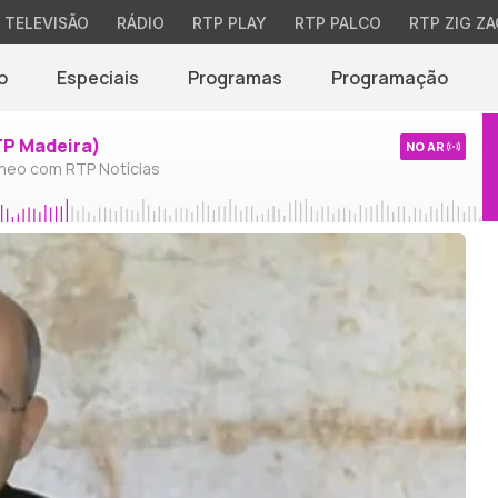
TELEVISÃO
RÁDIO
RTP PLAY
RTP PALCO
RTP ZIG ZA
o
Especiais
Programas
Programação
TP Madeira)
NO AR
neo com RTP Notícias