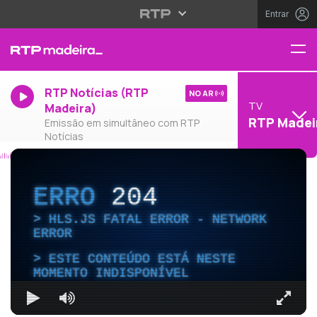
Entrar
RTP Notícias (RTP
NO AR
TV
Madeira)
RTP Madei
Emissão em simultâneo com RTP
Notícias
ERRO
204
HLS.JS FATAL ERROR - NETWORK
ERROR
ESTE CONTEÚDO ESTÁ NESTE
MOMENTO INDISPONÍVEL