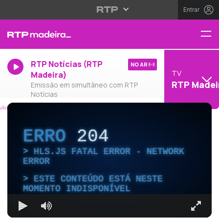
Entrar
RTP Notícias (RTP
NO AR
TV
Madeira)
RTP Madei
Emissão em simultâneo com RTP
Notícias
ERRO
204
HLS.JS FATAL ERROR - NETWORK
ERROR
ESTE CONTEÚDO ESTÁ NESTE
MOMENTO INDISPONÍVEL