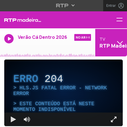
Entrar
Verão Cá Dentro 2026
NO AR
TV
RTP Madei
ERRO
204
HLS.JS FATAL ERROR - NETWORK
ERROR
ESTE CONTEÚDO ESTÁ NESTE
MOMENTO INDISPONÍVEL