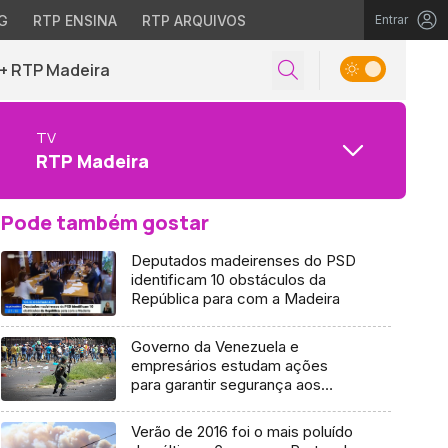
G
RTP ENSINA
RTP ARQUIVOS
Entrar
+ RTP Madeira
TV
RTP Madeira
Pode também gostar
Deputados madeirenses do PSD
identificam 10 obstáculos da
República para com a Madeira
Governo da Venezuela e
empresários estudam ações
para garantir segurança aos
supermercados
Verão de 2016 foi o mais poluído