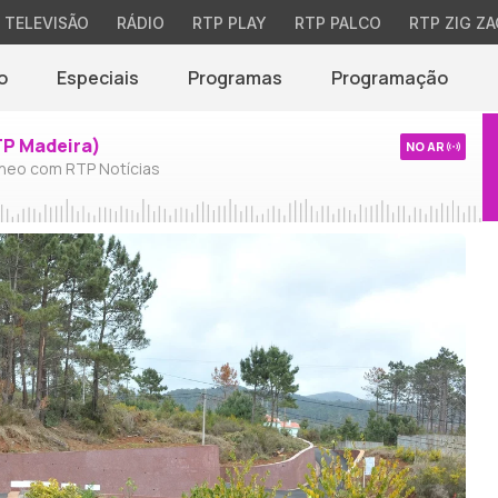
TELEVISÃO
RÁDIO
RTP PLAY
RTP PALCO
RTP ZIG ZA
o
Especiais
Programas
Programação
TP Madeira)
NO AR
neo com RTP Notícias