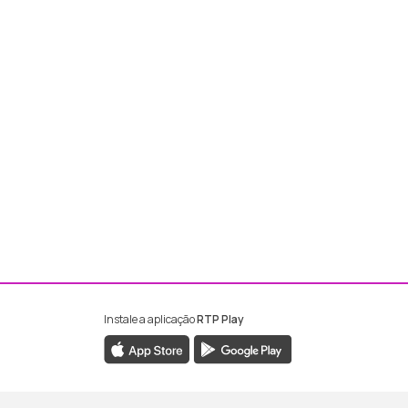
Instale a aplicação
RTP Play
ebook da RTP Madeira
nstagram da RTP Madeira