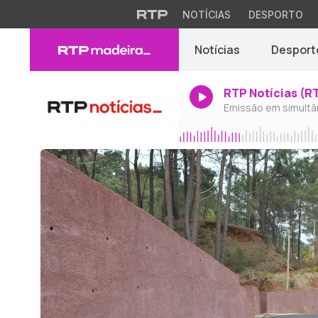
NOTÍCIAS
DESPORTO
Notícias
Desport
RTP Notícias (R
Emissão em simultâ