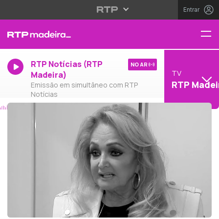
Entrar
RTP Notícias (RTP
NO AR
TV
Madeira)
RTP Madei
Emissão em simultâneo com RTP
Notícias