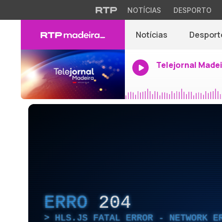
NOTÍCIAS
DESPORTO
Notícias
Desport
Telejornal Made
ERRO
204
HLS.JS FATAL ERROR - NETWORK E