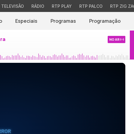
TELEVISÃO
RÁDIO
RTP PLAY
RTP PALCO
RTP ZIG ZA
o
Especiais
Programas
Programação
ira
NO AR
RROR