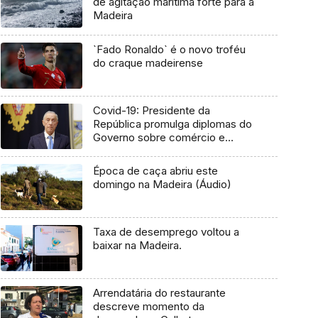
de agitaçao marítima forte para a
Madeira
`Fado Ronaldo` é o novo troféu
do craque madeirense
Covid-19: Presidente da
República promulga diplomas do
Governo sobre comércio e
prémios de seguro
Época de caça abriu este
domingo na Madeira (Áudio)
Taxa de desemprego voltou a
baixar na Madeira.
Arrendatária do restaurante
descreve momento da