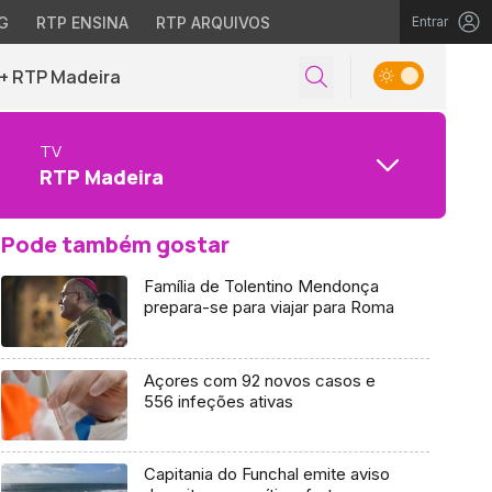
G
RTP ENSINA
RTP ARQUIVOS
Entrar
+ RTP Madeira
TV
RTP Madeira
Pode também gostar
Família de Tolentino Mendonça
prepara-se para viajar para Roma
Açores com 92 novos casos e
556 infeções ativas
Capitania do Funchal emite aviso