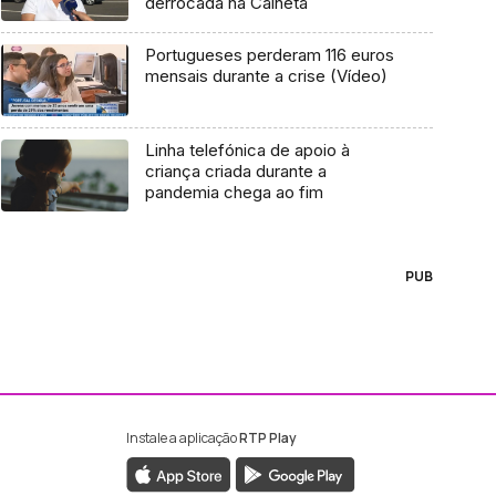
derrocada na Calheta
Portugueses perderam 116 euros
mensais durante a crise (Vídeo)
Linha telefónica de apoio à
criança criada durante a
pandemia chega ao fim
PUB
Instale a aplicação
RTP Play
ebook da RTP Madeira
nstagram da RTP Madeira