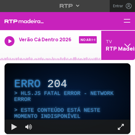
Entrar
Verão Cá Dentro 2026
NO AR
TV
RTP Madei
ERRO
204
HLS.JS FATAL ERROR - NETWORK
ERROR
ESTE CONTEÚDO ESTÁ NESTE
MOMENTO INDISPONÍVEL