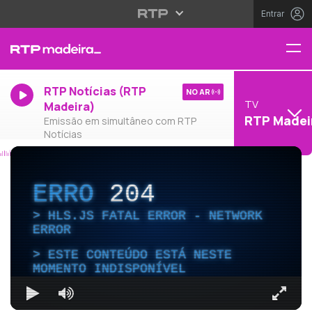
Entrar
RTP Notícias (RTP
NO AR
TV
Madeira)
RTP Madei
Emissão em simultâneo com RTP
Notícias
ERRO
204
HLS.JS FATAL ERROR - NETWORK
ERROR
ESTE CONTEÚDO ESTÁ NESTE
MOMENTO INDISPONÍVEL