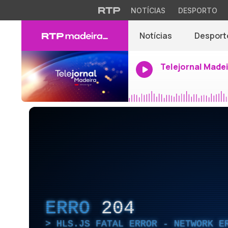
NOTÍCIAS
DESPORTO
Notícias
Desport
Telejornal Made
ERRO
204
HLS.JS FATAL ERROR - NETWORK E