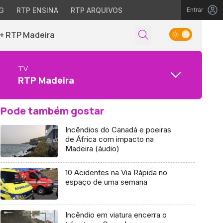
G
RTP ENSINA
RTP ARQUIVOS
Entrar
+ RTP Madeira
TV
RTP Madeira
Pode também gostar
Incêndios do Canadá e poeiras
de África com impacto na
Madeira (áudio)
10 Acidentes na Via Rápida no
espaço de uma semana
Incêndio em viatura encerra o