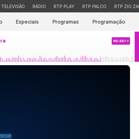
TELEVISÃO
RÁDIO
RTP PLAY
RTP PALCO
RTP ZIG ZA
o
Especiais
Programas
Programação
ira
NO AR
RROR