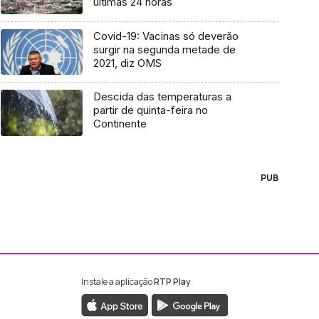
últimas 24 horas
Covid-19: Vacinas só deverão
surgir na segunda metade de
2021, diz OMS
Descida das temperaturas a
partir de quinta-feira no
Continente
PUB
Instale a aplicação
RTP Play
ebook da RTP Madeira
nstagram da RTP Madeira