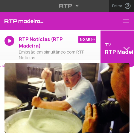
Entrar
RTP Notícias (RTP
NO AR
TV
Madeira)
RTP Madei
Emissão em simultâneo com RTP
Notícias