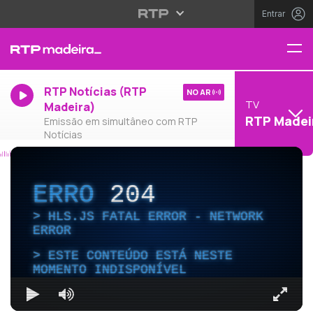
Entrar
RTP Notícias (RTP
NO AR
TV
Madeira)
RTP Madei
Emissão em simultâneo com RTP
Notícias
ERRO
204
HLS.JS FATAL ERROR - NETWORK
ERROR
ESTE CONTEÚDO ESTÁ NESTE
MOMENTO INDISPONÍVEL