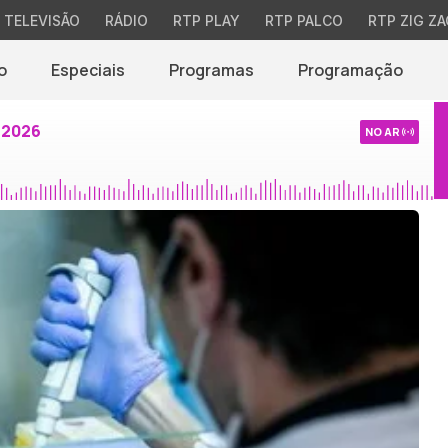
TELEVISÃO
RÁDIO
RTP PLAY
RTP PALCO
RTP ZIG ZA
o
Especiais
Programas
Programação
 2026
NO AR