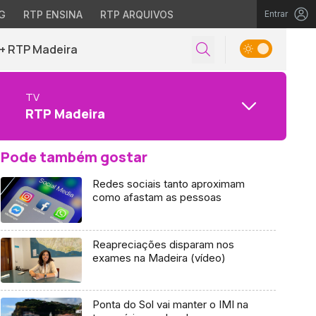
G
RTP ENSINA
RTP ARQUIVOS
Entrar
+ RTP Madeira
TV
RTP Madeira
Pode também gostar
Redes sociais tanto aproximam
como afastam as pessoas
Reapreciações disparam nos
exames na Madeira (vídeo)
Ponta do Sol vai manter o IMI na