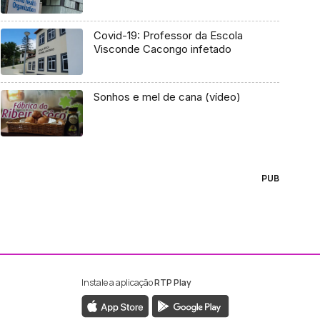
Covid-19: Professor da Escola
Visconde Cacongo infetado
Sonhos e mel de cana (vídeo)
PUB
Instale a aplicação
RTP Play
ebook da RTP Madeira
nstagram da RTP Madeira