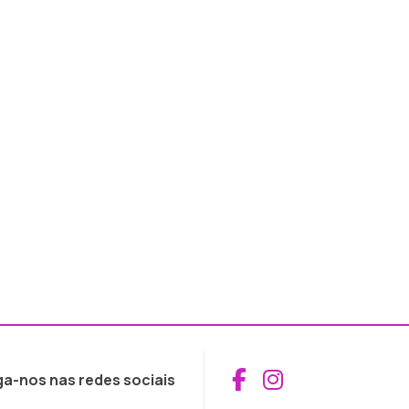
Aceder ao Fac
Aceder ao I
ga-nos nas redes sociais