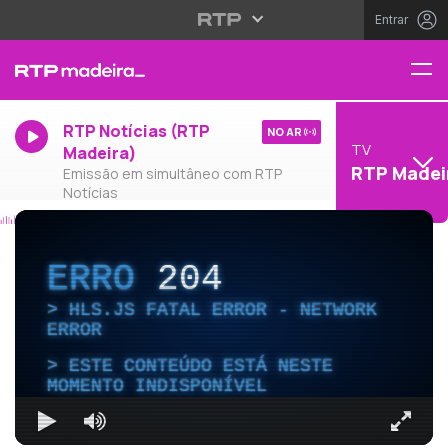
Entrar
RTP Notícias (RTP
NO AR
TV
Madeira)
RTP Madei
Emissão em simultâneo com RTP
Notícias
ERRO
204
HLS.JS FATAL ERROR - NETWORK
ERROR
ESTE CONTEÚDO ESTÁ NESTE
MOMENTO INDISPONÍVEL