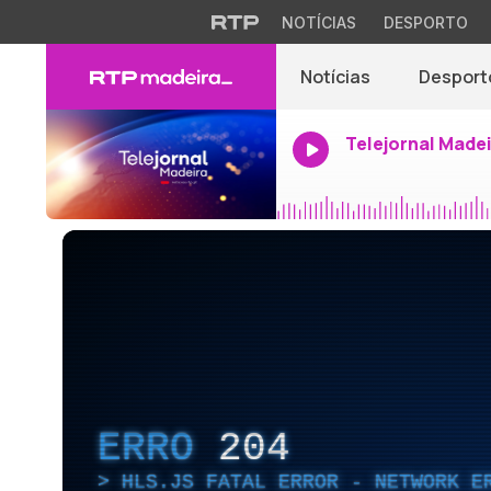
NOTÍCIAS
DESPORTO
Notícias
Desport
Telejornal Made
ERRO
204
HLS.JS FATAL ERROR - NETWORK E