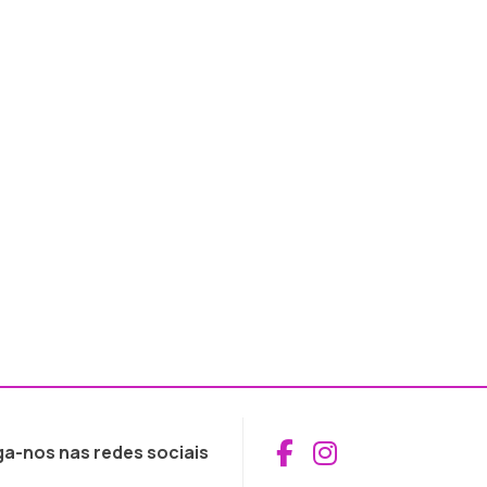
Aceder ao Fac
Aceder ao I
ga-nos nas redes sociais