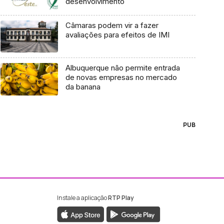
desenvolvimento
Câmaras podem vir a fazer
avaliações para efeitos de IMI
Albuquerque não permite entrada
de novas empresas no mercado
da banana
PUB
Instale a aplicação
RTP Play
ebook da RTP Madeira
nstagram da RTP Madeira