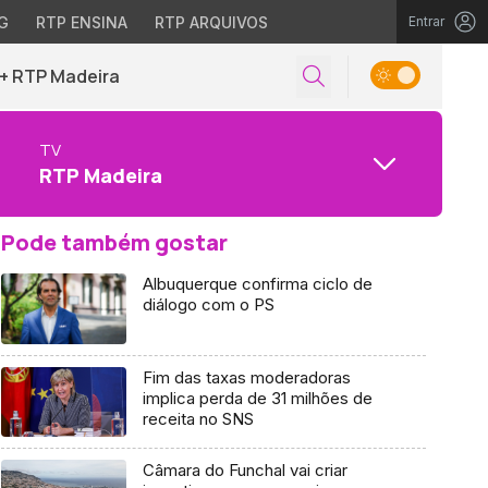
G
RTP ENSINA
RTP ARQUIVOS
Entrar
+ RTP Madeira
TV
RTP Madeira
Pode também gostar
Albuquerque confirma ciclo de
diálogo com o PS
Fim das taxas moderadoras
implica perda de 31 milhões de
receita no SNS
Câmara do Funchal vai criar