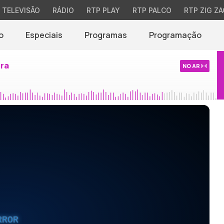
TELEVISÃO
RÁDIO
RTP PLAY
RTP PALCO
RTP ZIG ZA
o
Especiais
Programas
Programação
ira
NO AR
RROR