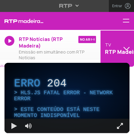
Entrar
RTP Notícias (RTP
NO AR
TV
Madeira)
RTP Madei
Emissão em simultâneo com RTP
Notícias
ERRO
204
HLS.JS FATAL ERROR - NETWORK
ERROR
ESTE CONTEÚDO ESTÁ NESTE
MOMENTO INDISPONÍVEL