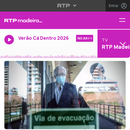
Entrar
Verão Cá Dentro 2026
NO AR
TV
RTP Madei