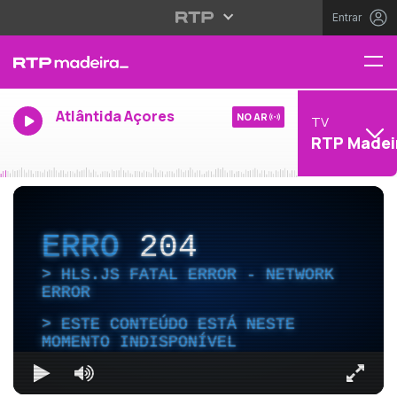
Entrar
Atlântida Açores
NO AR
TV
RTP Madei
ERRO
204
HLS.JS FATAL ERROR - NETWORK
ERROR
ESTE CONTEÚDO ESTÁ NESTE
MOMENTO INDISPONÍVEL