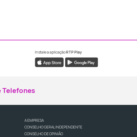
Instale a aplicação
RTP Play
ebook da RTP Madeira
nstagram da RTP Madeira
 Telefones
A EMPRESA
CONSELHO GERAL INDEPENDENTE
CONSELHO DE OPINIÃO