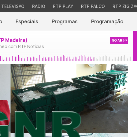
TELEVISÃO
RÁDIO
RTP PLAY
RTP PALCO
RTP ZIG ZA
o
Especiais
Programas
Programação
TP Madeira)
NO AR
neo com RTP Notícias