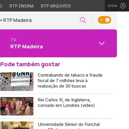
G
RTP ENSINA
RTP ARQUIVOS
Entrar
+ RTP Madeira
TV
RTP Madeira
Pode também gostar
Contrabando de tabaco e fraude
fiscal de 7 milhões leva à
realização de 30 buscas
Rei Carlos III, de Inglaterra,
coroado em Londres (vídeo)
Universidade Sénior do Funchal