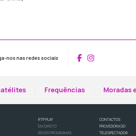
Aceder ao Fac
Aceder ao I
ga-nos nas redes sociais
atélites
Frequências
Moradas e
RTP PLAY
CONTACTOS
EM DIRETO
PROVEDORA DO
REVER PROGRAMAS
TELESPECTADOR