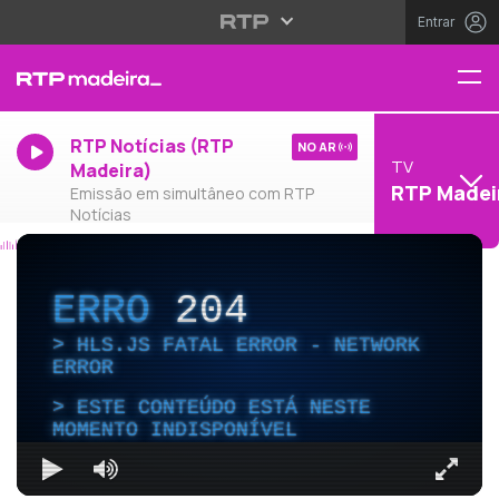
Entrar
RTP Notícias (RTP
NO AR
TV
Madeira)
RTP Madei
Emissão em simultâneo com RTP
Notícias
ERRO
204
HLS.JS FATAL ERROR - NETWORK
ERROR
ESTE CONTEÚDO ESTÁ NESTE
MOMENTO INDISPONÍVEL