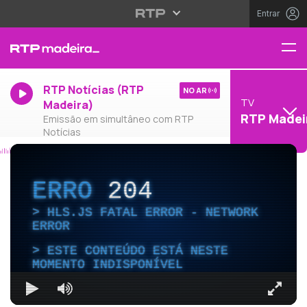
Entrar
RTP Notícias (RTP
NO AR
TV
Madeira)
RTP Madei
Emissão em simultâneo com RTP
Notícias
ERRO
204
HLS.JS FATAL ERROR - NETWORK
ERROR
ESTE CONTEÚDO ESTÁ NESTE
MOMENTO INDISPONÍVEL