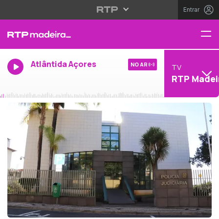
Entrar
Atlântida Açores
NO AR
TV
RTP Madei