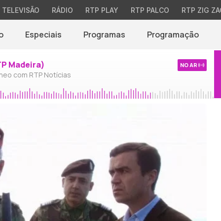
TELEVISÃO
RÁDIO
RTP PLAY
RTP PALCO
RTP ZIG ZA
o
Especiais
Programas
Programação
TP Madeira)
NO AR
neo com RTP Notícias