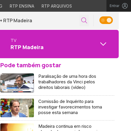
G
RTP ENSINA
RTP ARQUIVOS
Entrar
+ RTP Madeira
TV
RTP Madeira
Pode também gostar
Paralisação de uma hora dos
trabalhadores da Vinci pelos
direitos laborais (vídeo)
Comissão de Inquérito para
investigar favorecimentos toma
posse esta semana
Madeira continua em risco