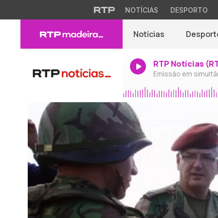
NOTÍCIAS
DESPORTO
Notícias
Desport
RTP Notícias (R
Emissão em simultâ