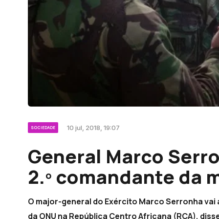
10 jul, 2018, 19:07
SOCIEDADE
General Marco Serr
2.º comandante da 
O major-general do Exército Marco Serronha vai 
da ONU na República Centro Africana (RCA), disse 