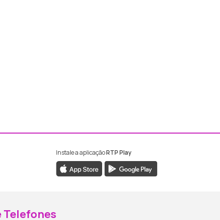
Instale a aplicação
RTP Play
ebook da RTP Madeira
nstagram da RTP Madeira
 Telefones